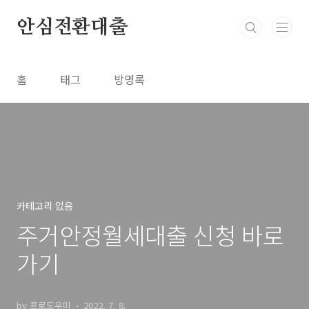
본문 바로가기
안심전환대출
홈
태그
방명록
카테고리 없음
주거안정월세대출 신청 바로
가기
by 프로도우미
2022. 7. 8.