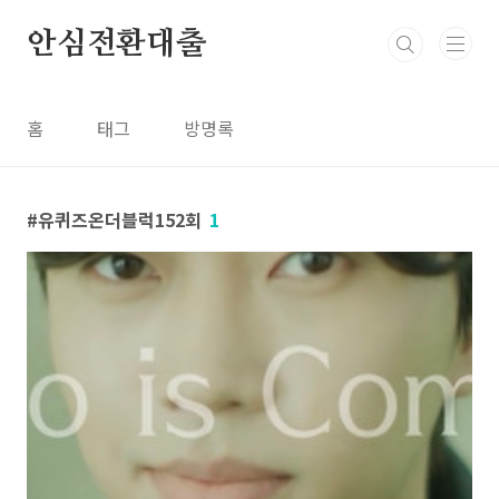
본문 바로가기
안심전환대출
홈
태그
방명록
유퀴즈온더블럭152회
1