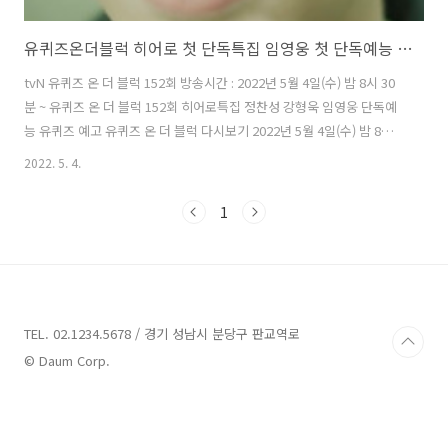
유퀴즈온더블럭 히어로 첫 단독특집 임영웅 첫 단독예능 유퀴즈 예고
tvN 유퀴즈 온 더 블럭 152회 방송시간 : 2022년 5월 4일(수) 밤 8시 30
분 ~ 유퀴즈 온 더 블럭 152회 히어로특집 정찬성 강형욱 임영웅 단독예
능 유퀴즈 예고 유퀴즈 온 더 블럭 다시보기 2022년 5월 4일(수) 밤 8시
30분 부터 방송되는 유퀴즈 온 더 블럭 152회 에선 히어로란 특집으로 방
2022. 5. 4.
송됩니다. 임영웅 정찬성 강형욱 이 각각의 HERO 란 주제로 출연할 예정
인데, 특히나 5월 2일 IM HERO 란 단독 첫 앨범을 발매하고 호평을 이어
1
가고 있는 국민가수 국민아들 임영웅이 출연해 더욱더 기대를 모으고 있
습니다. 임영웅은 5월 4일 (수) 방송에서 "트로트 가수로 데뷔하게 된 계
기와 합정역 7번 출구에서 군고구마를 팔았던 이야기 까지 그동안 알려
지지 않았던 이야기까지 진솔하게 ..
TEL. 02.1234.5678 / 경기 성남시 분당구 판교역로
© Daum Corp.