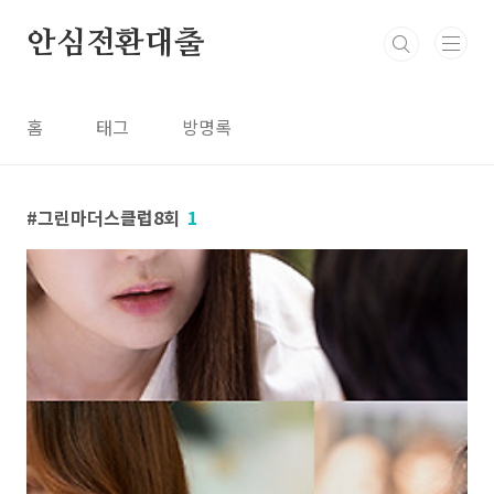
본문 바로가기
안심전환대출
홈
태그
방명록
그린마더스클럽8회
1