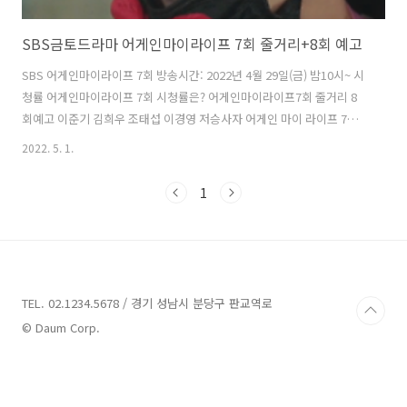
SBS금토드라마 어게인마이라이프 7회 줄거리+8회 예고
SBS 어게인마이라이프 7회 방송시간: 2022년 4월 29일(금) 밤10시~ 시
청률 어게인마이라이프 7회 시청률은? 어게인마이라이프7회 줄거리 8
회예고 이준기 김희우 조태섭 이경영 저승사자 어게인 마이 라이프 7회
다시보기 상자에 들어있는 생선들 뱃속에서 마약이 들어있는 봉투가 나
2022. 5. 1.
오자 희우가 cctv 에 신호를 보내고 순식간에 경찰들이 투입되고 현장에
서 검거되는 유채파 조직원들 희우는 유채파 보스를 심리적으로 압박하
1
여 그동안 뇌물로 돈을 건넨 시장,서장,국회의원 리스트까지 모두 밝혀내
는 데 성공합니다. 어게인 마이 라이프 7회 브리핑 자리에서 유채파 검거
소식과 함께 공직자들의 이름을 말하려는 순간, 전석규 지청장으로 부터
한통의 전확가 급히 오고 , 결국 구욱청은 빼고 말하라는 김석훈의 명령
으로 시장..
TEL. 02.1234.5678 / 경기 성남시 분당구 판교역로
© Daum Corp.