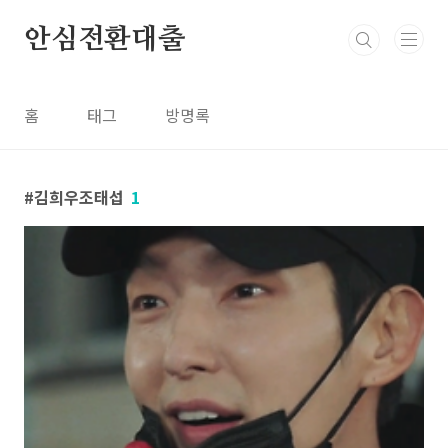
본문 바로가기
안심전환대출
홈
태그
방명록
김희우조태섭
1