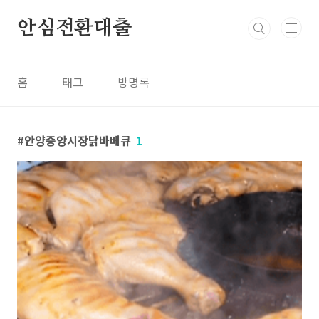
본문 바로가기
안심전환대출
홈
태그
방명록
안양중앙시장닭바베큐
1