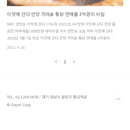
이맛에 산다 안양 가마솥 통닭 연매출 3억원의 비밀
MBC 생방송 이맛에 산다 1701회 2022.01.04 방영 이맛에 산다 안양 불
곱창 하루매출1000만원 대박비결 위치 생방송 오늘 저녁 이맛에 산다
2022년 4월 7일 방송 이맛에 산다 안양 가마솥 통닭 연매출 3억원의 비
밀 MBC 생방송 이맛에 산다 1701회 2022.01.04 방영 소상공인 방역지
2022. 4. 28.
원금 600만원 지급일정 손실보상 enter3.youstory222.com mbc 이
맛에 산다 대박의 비밀 가마솥 닭바베큐 맛집 촬영 장소 정보에 대해서
1
알려드리겠습니다. 사람들이 줄서서 먹는 특별한 바베큐 치킨으로 연 매
출 3억원이나 된다고 하는 안양중앙시장의 대박의 비밀의 주인공 김영길
씨입니다. 나의해방일지 줄거리 연천 촬영지 천안 촬영지 나의 해방일지
가 요즘 주옥같은 대사로 많은 관심을 받고 있습..
TEL. 02.1234.5678 / 경기 성남시 분당구 판교역로
© Daum Corp.