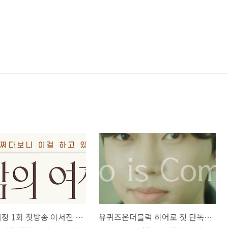
뜻밖의 여정 1회 첫방송 이서진 윤여정 매니저 방송정보 알아보기
유퀴즈온더블럭 히어로 첫 단독특집 임영웅 첫 단독예능 유퀴즈 예고