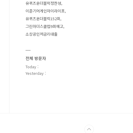
유퀴즈온더블럭정찬성
이준기어게인마이라이프
유퀴즈온더블럭152회
그린마더스클럽9회예고
소상공인저금리대출
전체 방문자
Today :
Yesterday :