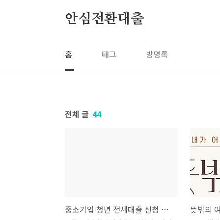
본문 바로가기
안심전환대출
홈
태그
방명록
전체 글
44
중소기업 청년 전세대출 신청 바로가기