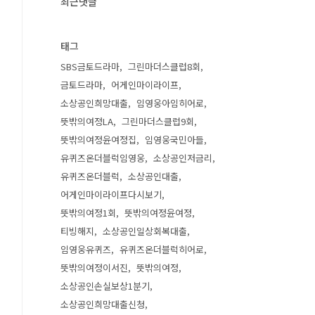
최근댓글
태그
SBS금토드라마
그린마더스클럽8회
금토드라마
어게인마이라이프
소상공인희망대출
임영웅아임히어로
뜻밖의여정LA
그린마더스클럽9회
뜻밖의여정윤여정집
임영웅국민아들
유퀴즈온더블럭임영웅
소상공인저금리
유퀴즈온더블럭
소상공인대출
어게인마이라이프다시보기
뜻밖의여정1회
뜻밖의여정윤여정
티빙해지
소상공인일상회복대출
임영웅유퀴즈
유퀴즈온더블럭히어로
뜻밖의여정이서진
뜻밖의여정
소상공인손실보상1분기
소상공인희망대출신청