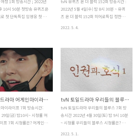
 여정 1회 방송시간 ; 2022년
tvN 유퀴즈 온 더 블럭 152회 방송시간 :
후 10시 50분 첫방송 유퀴즈온
2022년 5월 4일(수) 밤 8시 30분 ~ 유퀴
로 첫 단독특집 임영웅 첫 단
즈 온 더 블럭 152회 히어로특집 정찬성
즈 예고 tvN 유퀴즈 온 더 블
강형욱 임영웅 단독예능 유퀴즈 예고 유
2022. 5. 4.
송시간 : 2022년 5월 4일(수)
퀴즈 온 더 블럭 다시보기 2022년 5월 4
분 ~ 유퀴즈 온 더 블럭 152회
일(수) 밤 8시 30분 부터 방송되는 유퀴즈
 정찬성 강형욱 임영웅 단독예
온 더 블럭 152회 에선 히어로란 특집으
예고 유퀴즈 온 더 블럭 다시보
로 방송됩니다. 임영웅 정찬성 강형욱 이
5월 4일
각각의 HERO 란 주제로 출연할 예정인
oustory222.com 2022년 5월
데, 특히나 5월 2일 IM HERO 란 단독 첫
0시 50분에 뜻밖의 여정이 첫
앨범을 발매하고 호평을 이어가고 있는
니다. 한국인 최초로 제 93회
국민가수 국민아들 임영웅이 출연해 더욱
데미 시상식에서 여우조연상을
더 기대를 모으고 있습니다. 임영웅은 5월
SBS금토드라마 어게인마이라이프 7회 줄거리+8회 예고
tvN 토일드라마 우리들의 블루스 7회 줄거리+8회 예고
윤여정이 오스카 이후의 이야기
4일 (수) 방송에서 "트로트 가수로 데뷔하
요, 특히 올해 3월에 진행되었
게 된 계기와 합정역 7번 출구에서 군고구
인마이라이프 7회 방송시간:
tvN 토일드라마 우리들의 블루스 7회 방
아카데미 시상식 남우 조연상 부
마를 팔았던 이야기 까지 그동안 알려지
월 29일(금) 밤10시~ 시청률 어
송시간 2022년 4월 30일(토) 밤 9시 10분
 무대를 오른 윤여정의..
지 않았던 이야기까지 진솔하게 ..
이프 7회 시청률은? 어게인마
~ 시청률 우리들의 블루스 시청률은? 우
 줄거리 8회예고 이준기 김희
리들의 블루스 7회 영주의 임신 인권과 호
2022. 5. 1.
이경영 저승사자 어게인 마이
식의 사연 낙태논란 미성년자 임신논란