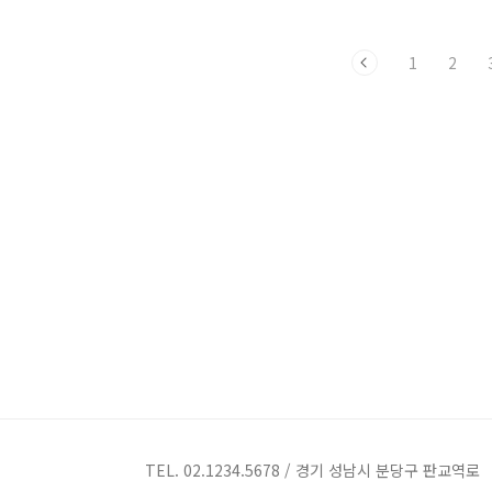
의 임신 인권과 호식의 사연 낙태논란 미
라이프 7회
성년자 임신논
선들 뱃속
1
2
enter3.youstory222.com **스포있습
나오자 희우
니다** 지난주 4월 28일(목) 8회에서 동
식간에 경
석이의 성추행은 조작된것이라고 밝혀졌
되는 유채파
는데요 . 과연 오늘 5월4일(수) 9회에서는
스를 심리
당하기만 했던 은표의 반격이 시작될까
돈을 건넨 
요? 본격적으로 이를 악물고 동석을 가르
지 모두 밝
치는 은표입니다. 은표와 추희는 서로에
마이 라이프
게 냉정한 말을 뱉으며 더욱더 멀어지고
검거 소식과
같은 영재원 시험을 보게 된 아이들 과연
하려는 순간
두 아이들의 결과는 어떻게 될까요? 결국
통의 전확가
영재원에서 쫒겨나는 영빈입니다. 그..
고 말하라는
TEL. 02.1234.5678 / 경기 성남시 분당구 판교역로