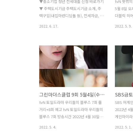
▼중소기업 청년 전세대출 신청 바로가기
tvN 뜻밖의
▼ 주택도시기금 주택도시기금 소개, 주
5월 8일 오
택구입(내집마련디딤돌 등), 전세자금, 월
더블럭 히어
세대출, 국민주택채권, 주택청약, 신혼부
독예능 유퀴
2022. 6. 17.
2022. 5. 9.
부대출 nhuf.molit.go.kr 중소기업에 취
럭 152회 방
업한 청년들에게 저리의 중소기업 취업청
밤 8시 30
년 전월세보증금 대출해드립니다. 상단
히어로특집
링크를 클릭하셔서 대출 신청 바로 해보
능 유퀴즈 
세요
기 2022년 
enter3.y
8일 오후 1
방송 되었습
미국 아카
그린마더스클럽 9회 5월4일(수) 밤 10시30분 예고
수상했던 
를 전했는데
tvN 토일드라마 우리들의 블루스 7회 줄
SBS 어게
던 94회 
거리+8회 예고 tvN 토일드라마 우리들의
2022년 4
문 시상자로
블루스 7회 방송시간 2022년 4월 30일
게인마이라
(토) 밤 9시 10분~ 시청률 우리들의 블루
이라이프7회
2022. 5. 4.
2022. 5. 1.
스 시청률은? 우리들의 블루스 7회 영주
우 조태섭 